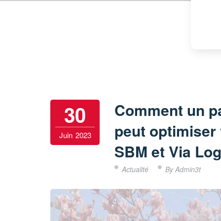
Comment un par
30
peut optimiser 
Juin
2023
SBM et Via Log
Actualité
By Admin3t